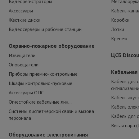
Видеорегистраторы
Металлорук
Аксессуары
Кабель-кана
Жесткие диски
Коробки
Видеосерверы и рабочие станции
Лотки
Крепеж
Охранно-пожарное оборудование
ЦСБ Disco
Извещатели
Оповещатели
Кабельная
Приборы приемно-контрольные
Кабель для 
Шкафы контрольно-пусковые
сигнализаци
Аксессуары ОПС
Кабель акус
Огнестойкие кабельные лин...
Кабель элек
Системы диспетчерской связи и вызова
Кабель для 
персонала
Витая пара (
Оборудование электропитания