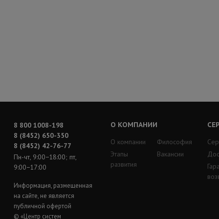
О КОМПАНИИ
СЕ
8 800 1008-198
8 (8452) 650-350
О компании
Философия
Сер
8 (8452) 42-76-77
Этапы
Вакансии
Дос
Пн-чт, 9:00−18:00; пт,
развития
Гар
9:00−17:00
воз
Информация, размещенная
на сайте, не является
публичной офертой
© «Центр систем