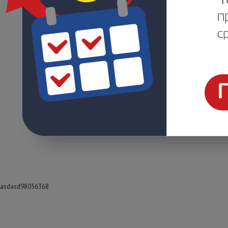
asdasd98056368