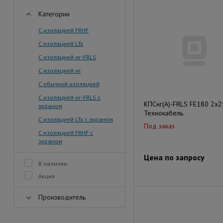
Категории
С изоляцией FRHF
С изоляцией LTx
С изоляцией нг-FRLS
С изоляцией нг
С обычной изоляцией
С изоляцией нг-FRLS с
КПСнг(А)-FRLS FE180 2x2
экраном
Технокабель
С изоляцией LTx с экраном
Под заказ
С изоляцией FRHF с
экраном
Цена по запросу
В наличии
Акция
Производитель