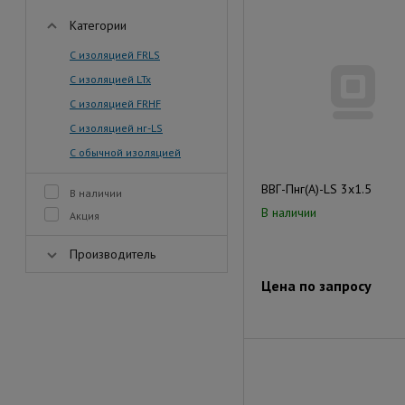
Категории
С изоляцией FRLS
С изоляцией LTx
С изоляцией FRHF
С изоляцией нг-LS
С обычной изоляцией
ВВГ-Пнг(А)-LS 3х1.5
В наличии
В наличии
Акция
Производитель
Цена по запросу