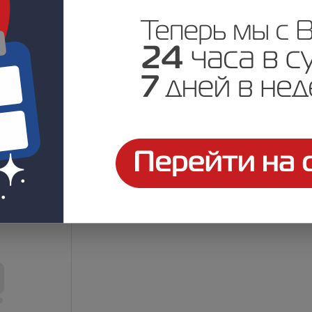
SC~16-
Модуль М3-8SC-1PLC 2,0-
Модуль SFP 
1/8SC/APC-8SC/APC-ССД У
WDM-34-10-
Под заказ
Под заказ
у
Цена по запросу
Цена по за