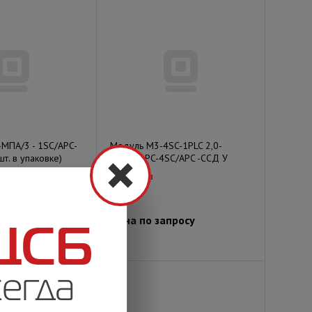
МПА/3 - 1SC/APC-
Модуль М3-4SC-1PLC 2,0-
т. в упаковке)
1/4SC/APC-4SC/APC -ССД У
Под заказ
просу
Цена по запросу