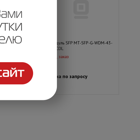
WDM MT-SFP-G-
Модуль SFP MT-SFP-G-WDM-43-
CDL
10-CDL
Под заказ
просу
Цена по запросу