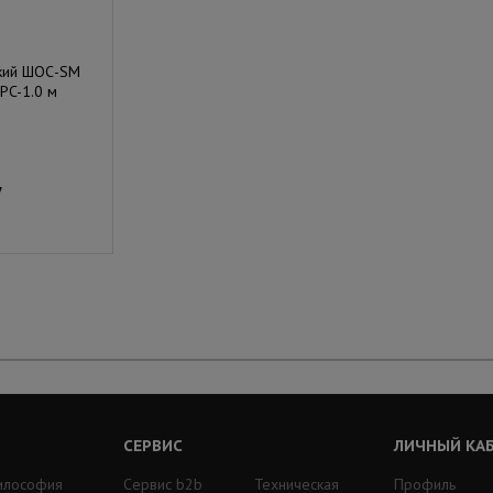
ский ШОС-SM
PC-1.0 м
у
СЕРВИС
ЛИЧНЫЙ КА
илософия
Сервис b2b
Техническая
Профиль