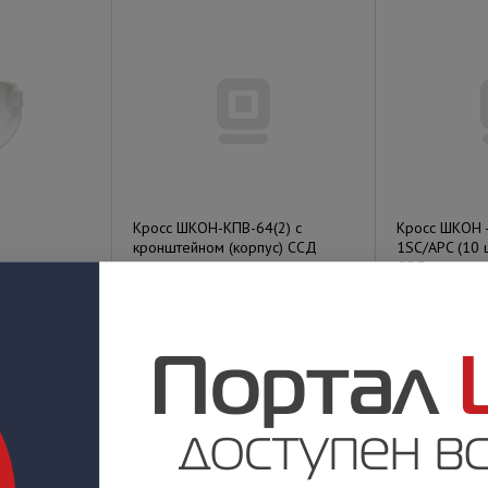
Кросс ШКОН-КПВ-64(2) с
Кросс ШКОН -
кронштейном (корпус) ССД
1SC/APC (10 ш
ССД
Под заказ
Под заказ
у
Цена по запросу
Цена по за