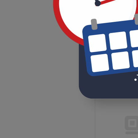
ШКОС-М-1U/2-16-
SC/SM~16-SC/UPC
Под заказ
Цена по запрос