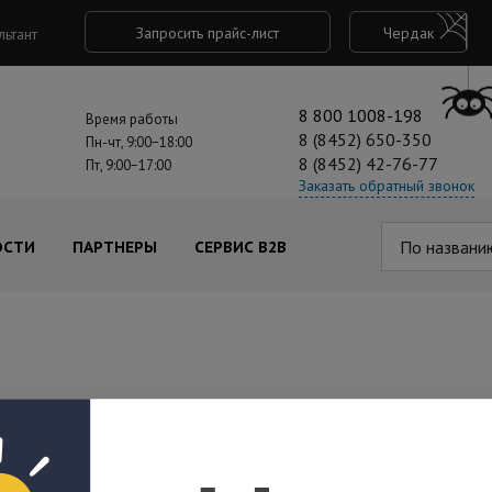
Запросить прайс-лист
Чердак
льтант
8 800 1008-198
Время работы
8 (8452) 650-350
Пн-чт, 9:00−18:00
8 (8452) 42-76-77
Пт, 9:00−17:00
Заказать обратный звонок
По названи
ОСТИ
ПАРТНЕРЫ
СЕРВИС B2B
л Variant
FRLS Variant
Источни