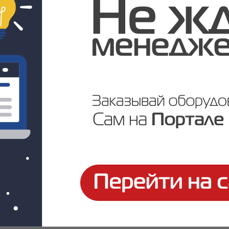
Variant
12 позиций
5 позици