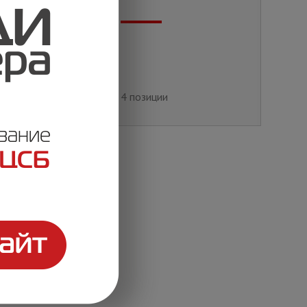
й
4 позиции