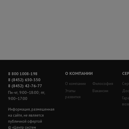
О КОМПАНИИ
СЕ
8 800 1008-198
8 (8452) 650-350
О компании
Философия
Сер
8 (8452) 42-76-77
Этапы
Вакансии
Дос
Пн-чт, 9:00−18:00; пт,
развития
Гар
9:00−17:00
воз
Информация, размещенная
на сайте, не является
публичной офертой
© «Центр систем