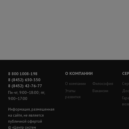
О КОМПАНИИ
СЕ
8 800 1008-198
8 (8452) 650-350
О компании
Философия
Сер
8 (8452) 42-76-77
Этапы
Вакансии
Дос
Пн-чт, 9:00−18:00; пт,
развития
Гар
9:00−17:00
воз
Информация, размещенная
на сайте, не является
публичной офертой
© «Центр систем