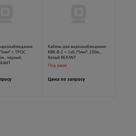
видеонаблюдения
Кабель для видеонаблюдения
75мм² + ТРОС
КВК-В-2 + 2х0,75мм², 200м.,
5м., черный,
белый REXANT
EXANT
Под заказ
просу
Цена по запросу