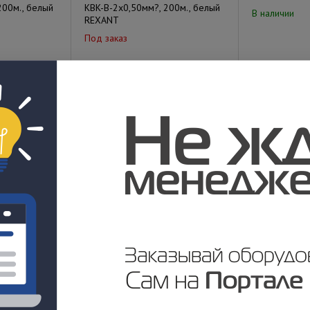
200м., белый
KBK-B-2x0,50мм?, 200м., белый
В наличии
REXANT
Под заказ
у
Цена по запросу
Цена по за
П
РК 50-7-11
РК 50-4-11
Под заказ
Под заказ