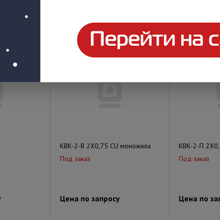
у
Цена по запросу
Цена по за
КВК-2-В 2Х0,75 CU моножила
КВК-2-П 2Х0
Под заказ
Под заказ
у
Цена по запросу
Цена по за