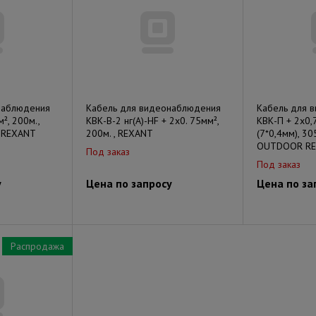
наблюдения
Кабель для видеонаблюдения
Кабель для 
², 200м.,
КВК-В-2 нг(А)-HF + 2х0. 75мм²,
КВК-П + 2х0,
 REXANT
200м. , REXANT
(7*0,4мм), 30
OUTDOOR R
Под заказ
Под заказ
у
Цена по запросу
Цена по за
Распродажа