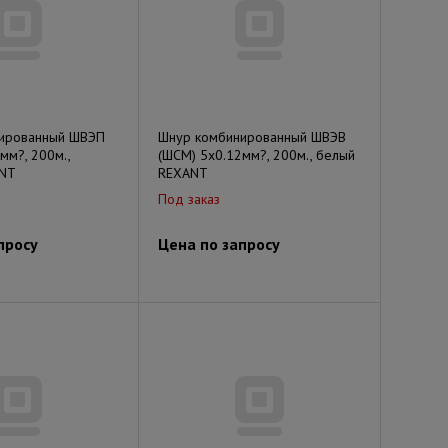
ированный ШВЭП
Шнур комбинированный ШВЭВ
мм?, 200м.,
(ШСМ) 5x0.12мм?, 200м., белый
ANT
REXANT
Под заказ
просу
Цена по запросу