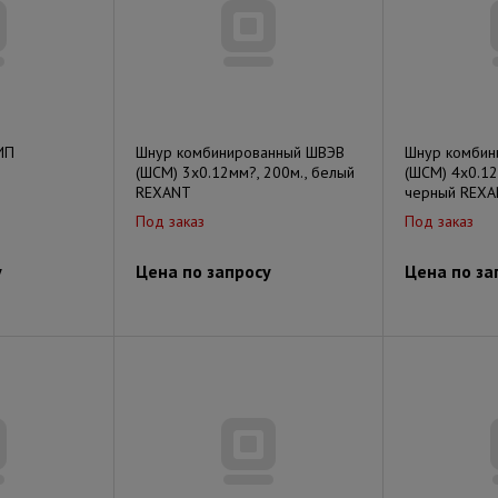
ИП
Шнур комбинированный ШВЭВ
Шнур комбин
(ШСМ) 3x0.12мм?, 200м., белый
(ШСМ) 4x0.12
REXANT
черный REX
Под заказ
Под заказ
у
Цена по запросу
Цена по за