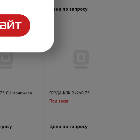
просу
Цена по запросу
,75 CU моножила
ГЕРДА-КВК 2х2х0,75
Под заказ
просу
Цена по запросу