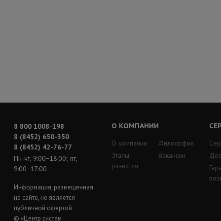
О КОМПАНИИ
СЕ
8 800 1008-198
8 (8452) 650-350
О компании
Философия
Сер
8 (8452) 42-76-77
Этапы
Вакансии
Дос
Пн-чт, 9:00−18:00; пт,
развития
Гар
9:00−17:00
воз
Информация, размещенная
на сайте, не является
публичной офертой
© «Центр систем