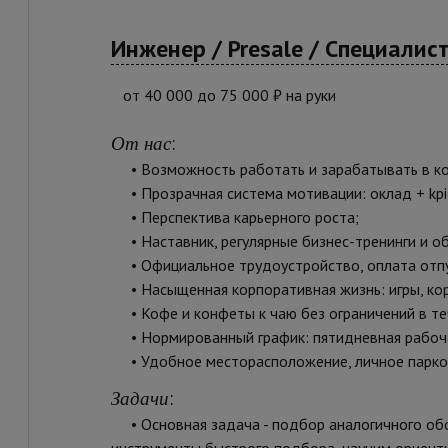
Инженер / Presale / Специали
от 40 000 до 75 000 ₽ на руки
:
От нас
• Возможность работать и зарабатывать в ком
• Прозрачная система мотивации: оклад + kpi
• Перспектива карьерного роста;
• Наставник, регулярные бизнес-тренинги и об
• Официальное трудоустройство, оплата отпу
• Насыщенная корпоративная жизнь: игры, кор
• Кофе и конфеты к чаю без ограничений в теч
• Нормированный график: пятидневная рабочая
• Удобное месторасположение, личное парков
:
Задачи
• Основная задача - подбор аналогичного об
инструменты быстрого подбора, научим ориенти