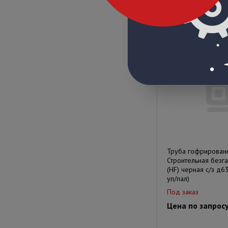
Под заказ
Цена по запрос
Труба гофрирован
Строительная безг
(HF) черная с/з д6
уп/пал)
Под заказ
Цена по запрос