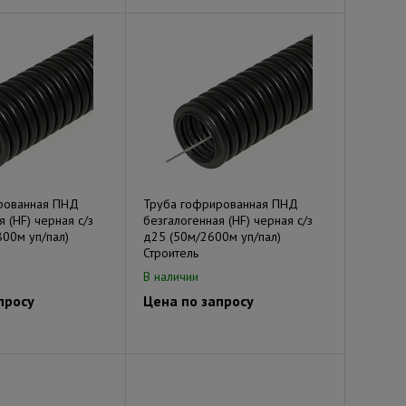
рованная ПНД
Труба гофрированная ПНД
 (HF) черная с/з
безгалогенная (HF) черная с/з
00м уп/пал)
д25 (50м/2600м уп/пал)
Строитель
В наличии
просу
Цена по запросу