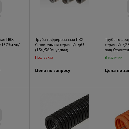
ная ПВХ
Труба гофрированная ПВХ
Труба гофри
м/1375м уп/
Строительная серая с/з д63
серая с/з д2
(15м/360м уп/пал)
пал) Строител
Под заказ
В наличии
у
Цена по запросу
Цена по за