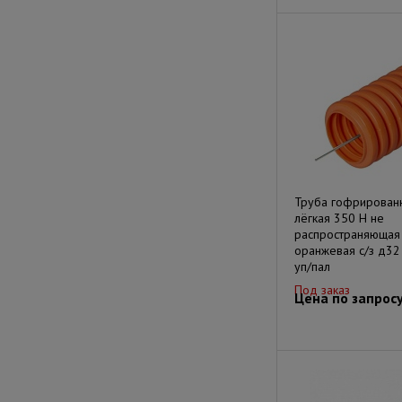
Труба гофрирован
лёгкая 350 Н не
распространяющая
оранжевая с/з д32
уп/пал
Под заказ
Цена по запрос