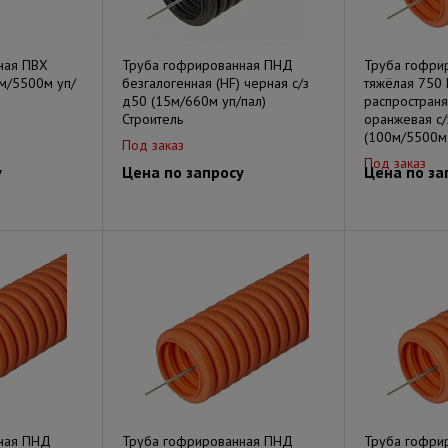
ная ПВХ
Труба гофрированная ПНД
Труба гофри
0м/5500м уп/
безгалогенная (HF) черная с/з
тяжёлая 750 
д50 (15м/660м уп/пал)
распростран
Строитель
оранжевая с/
(100м/5500м
Под заказ
Под заказ
у
Цена по запросу
Цена по за
ная ПНД
Труба гофрированная ПНД
Труба гофри