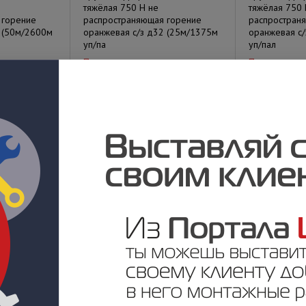
тяжёлая 750 Н не
тяжёлая 750 
 горение
распространяющая горение
распростран
 (50м/2600м
оранжевая с/з д32 (25м/1375м
оранжевая с/
уп/па
уп/пал
Под заказ
Под заказ
у
Цена по запросу
Цена по за
ная ПНД
Труба гофрированная ПНД
Труба гофри
лёгкая 350 Н не
лёгкая 350 Н
 горение
распространяющая горение
распростран
 (15м/960м
оранжевая с/з д50 (15м/660м
оранжевая с/
уп/пал)
уп/пал)