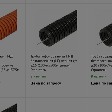
ная ПНД
Труба гофрированная ПНД
Труба гофри
безгалогенная (HF) черная с/з
безгалогенная
 горение
д16 (100м/5500м уп/пал)
д20 (100м/48
 (25м/1375м
Строитель
Строитель
В наличии
В наличии
у
Цена по запросу
Цена по за