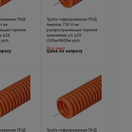
рованная ПНД
Труба гофрированная ПНД
Н не
тяжёлая 750 Н не
яющая горение
распространяющая горение
з д16
оранжевая с/з д20
 уп/п
(100м/4800м уп/п
Под заказ
просу
Цена по запросу
рованная ПНД
Труба гофрированная ПНД