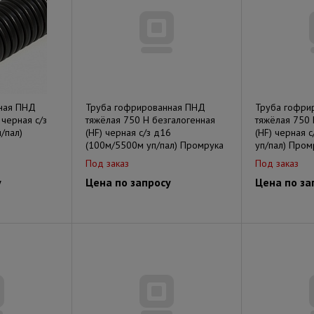
ная ПНД
Труба гофрированная ПНД
Труба гофри
 черная с/з
тяжёлая 750 Н безгалогенная
тяжёлая 750 
/пал)
(HF) черная с/з д16
(HF) черная 
(100м/5500м уп/пал) Промрука
уп/пал) Пром
Под заказ
Под заказ
у
Цена по запросу
Цена по за