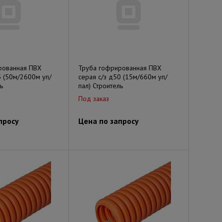
рованная ПВХ
Труба гофрированная ПВХ
5 (50м/2600м уп/
серая с/з д50 (15м/660м уп/
ь
пал) Строитель
Под заказ
просу
Цена по запросу