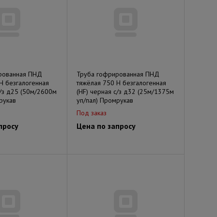
рованная ПНД
Труба гофрированная ПНД
Н безгалогенная
тяжёлая 750 Н безгалогенная
с/з д25 (50м/2600м
(HF) черная с/з д32 (25м/1375м
рукав
уп/пал) Промрукав
Под заказ
просу
Цена по запросу