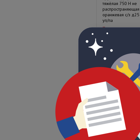
тяжёлая 750 Н не
распространяющая
оранжевая с/з д25
уп/па
Под заказ
Цена по запрос
Труба гофрирован
лёгкая 350 Н не
распространяющая
оранжевая с/з д40
уп/пал)