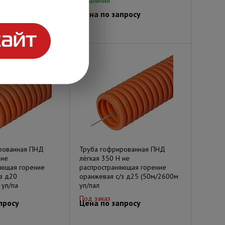
В наличии
просу
Цена по запросу
рованная ПНД
Труба гофрированная ПНД
 не
лёгкая 350 Н не
яющая горение
распространяющая горение
з д20
оранжевая с/з д25 (50м/2600м
 уп/па
уп/пал
Под заказ
просу
Цена по запросу