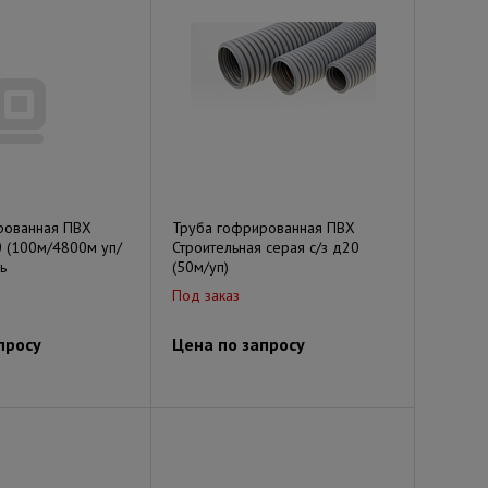
рованная ПВХ
Труба гофрированная ПВХ
0 (100м/4800м уп/
Строительная серая с/з д20
ь
(50м/уп)
Под заказ
просу
Цена по запросу