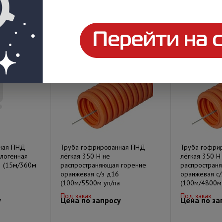
Под заказ
Под заказ
у
Цена по запросу
Цена по за
ная ПНД
Труба гофрированная ПНД
Труба гофри
алогенная
лёгкая 350 Н не
лёгкая 350 Н
3 (15м/360м
распространяющая горение
распростран
оранжевая с/з д16
оранжевая с/
(100м/5500м уп/па
(100м/4800м
Под заказ
Под заказ
у
Цена по запросу
Цена по за