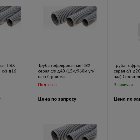
ная ПВХ
Труба гофрированная ПВХ
Труба гофри
 с/з д16
серая с/з д40 (15м/960м уп/
серая с/з д2
пал) Строитель
пал) Строител
Под заказ
В наличии
у
Цена по запросу
Цена по за