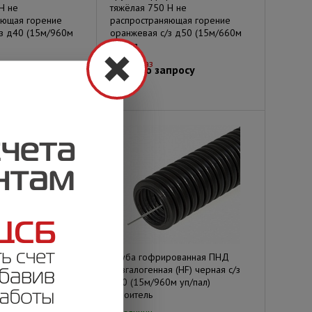
Н не
тяжёлая 750 Н не
яющая горение
распространяющая горение
з д40 (15м/960м
оранжевая с/з д50 (15м/660м
уп/пал
Под заказ
просу
Цена по запросу
рованная ПНД
Труба гофрированная ПНД
 не
безгалогенная (HF) черная с/з
яющая горение
д40 (15м/960м уп/пал)
з д63 (15м/360м
Строитель