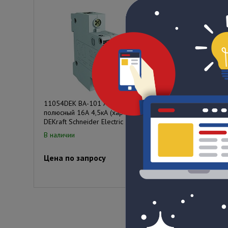
11054DEK ВА-101 Автомат 1-
87OSD Джойстик д
полюсный 16А 4,5кА (хар-ка С)
87U/87E.
DEKraft Schneider Electric
В наличии:
2
В наличии
Цена по запросу
Цена по запрос