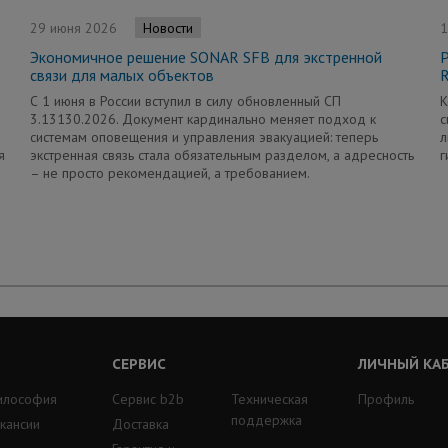
29 июня 2026
1
Новости
Экономичное решение SONAR SFB для экстренной
связи для малых объектов
С 1 июня в России вступил в силу обновленный СП
К
3.13130.2026. Документ кардинально меняет подход к
с
системам оповещения и управления эвакуацией: теперь
л
я
экстренная связь стала обязательным разделом, а адресность
г
– не просто рекомендацией, а требованием.
СЕРВИС
ЛИЧНЫЙ КА
илософия
Сервис b2b
Техническая
Профиль
поддержка
кансии
Доставка