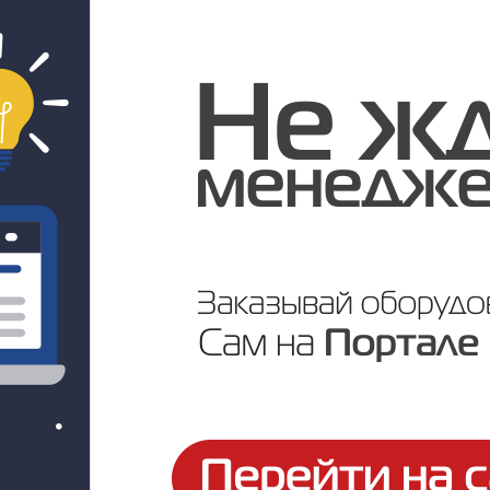
ля моделей
A67 (2.8-12 мм)
ACU-100
В наличии:
1
В наличии:
2
у
Цена по запросу
Цена по за
География бизнеса