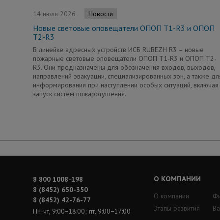
14 июля 2026
Новости
Новые световые оповещатели ОПОП Т1-R3 и ОПОП
Т2-R3
В линейке адресных устройств ИСБ RUBEZH R3 – новые
пожарные световые оповещатели ОПОП Т1-R3 и ОПОП Т2-
R3. Они предназначены для обозначения входов, выходов,
направлений эвакуации, специализированных зон, а также дл
информирования при наступлении особых ситуаций, включая
запуск систем пожаротушения.
О КОМПАНИИ
8 800 1008-198
8 (8452) 650-350
О компании
Ф
8 (8452) 42-76-77
Этапы развития
Ва
Пн-чт, 9:00−18:00; пт, 9:00−17:00