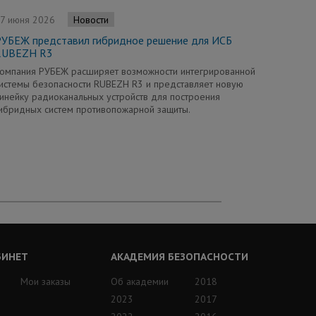
7 июня 2026
Новости
РУБЕЖ представил гибридное решение для ИСБ
RUBEZH R3
омпания РУБЕЖ расширяет возможности интегрированной
истемы безопасности RUBEZH R3 и представляет новую
инейку радиоканальных устройств для построения
ибридных систем противопожарной защиты.
БИНЕТ
АКАДЕМИЯ БЕЗОПАСНОСТИ
Мои заказы
Об академии
2018
2023
2017