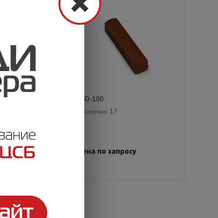
AGD-100
В наличии:
17
просу
Цена по запросу