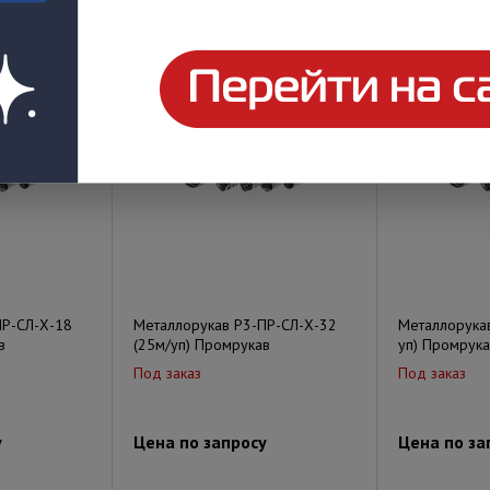
у
Цена по запросу
Цена по за
ПР-СЛ-Х-18
Металлорукав Р3-ПР-СЛ-Х-32
Металлорука
в
(25м/уп) Промрукав
уп) Промрука
Под заказ
Под заказ
у
Цена по запросу
Цена по за