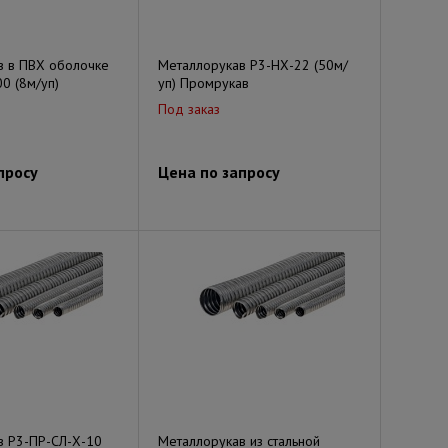
в в ПВХ оболочке
Металлорукав Р3-НХ-22 (50м/
0 (8м/уп)
уп) Промрукав
Под заказ
просу
Цена по запросу
в Р3-ПР-СЛ-Х-10
Металлорукав из стальной