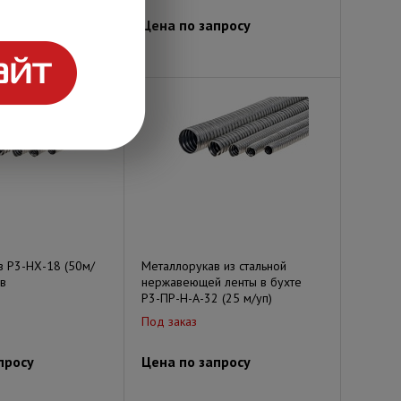
просу
Цена по запросу
в Р3-НХ-18 (50м/
Металлорукав из стальной
в
нержавеющей ленты в бухте
Р3-ПР-Н-А-32 (25 м/уп)
Под заказ
просу
Цена по запросу