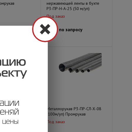
омрукав
нержавеющей ленты в бухте
Р3-ПР-Н-А-25 (50 м/уп)
Под заказ
просу
Цена по запросу
в Р3-НХ-20 (50м/
Металлорукав Р3-ПР-СЛ-Х-08
в
(100м/уп) Промрукав
Под заказ