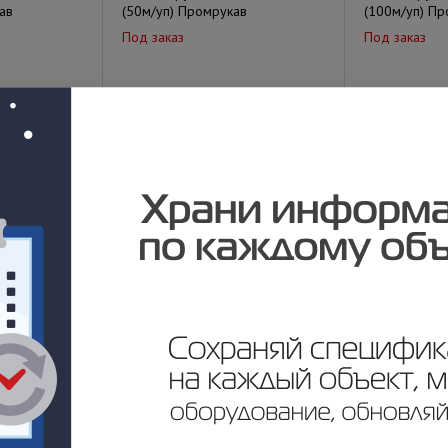
ав
(50м/уп) Промрукав
(100м/уп) Пр
Под заказ
Под заказ
у
Цена по запросу
Цена по за
Х-50 (15м/
Металлорукав Р3-ПР-СЛ-Х-22
Металлорука
(50м/уп) Промрукав
уп) Промрука
Под заказ
Под заказ