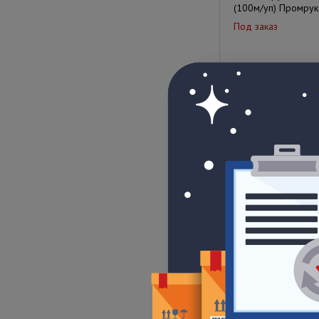
(100м/уп) Промрук
Под заказ
Цена по запрос
Металлорукав Р3-Н
уп) Промрукав
Под заказ