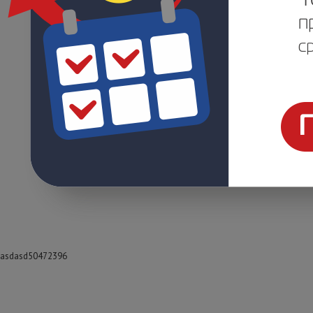
asdasd50472396