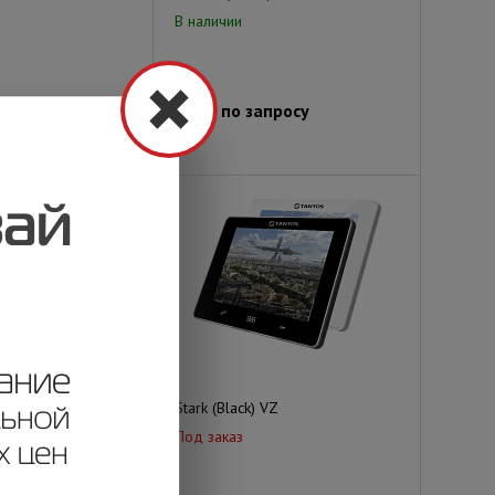
В наличии
просу
Цена по запросу
Stark (Black) VZ
Под заказ