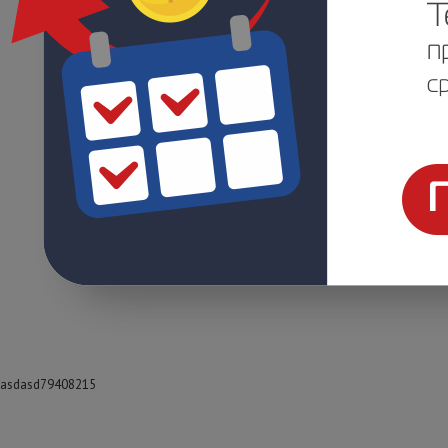
asdasd79408215