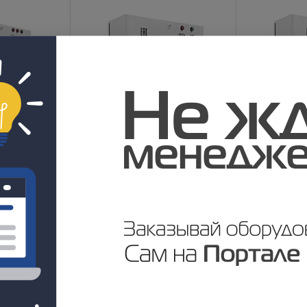
nt)
ББП-20 (Variant)
ББП-50 (Varia
В наличии
В наличии
у
Цена по запросу
Цена по за