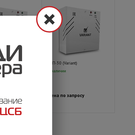
nt)
ББП-30 (Variant)
В наличии
просу
Цена по запросу