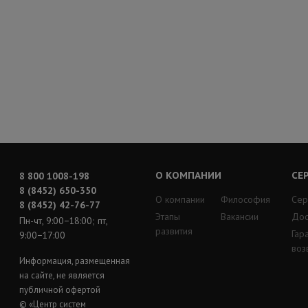
О КОМПАНИИ
СЕ
8 800 1008-198
8 (8452) 650-350
О компании
Философия
Сер
8 (8452) 42-76-77
Этапы
Вакансии
Дос
Пн-чт, 9:00−18:00; пт,
развития
Гар
9:00−17:00
воз
Информация, размещенная
на сайте, не является
публичной офертой
© «Центр систем