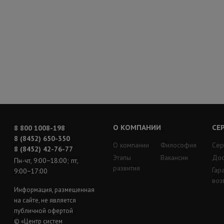
О КОМПАНИИ
СЕ
8 800 1008-198
8 (8452) 650-350
О компании
Философия
Сер
8 (8452) 42-76-77
Этапы
Вакансии
Дос
Пн-чт, 9:00−18:00; пт,
развития
Гар
9:00−17:00
воз
Информация, размещенная
на сайте, не является
публичной офертой
© «Центр систем