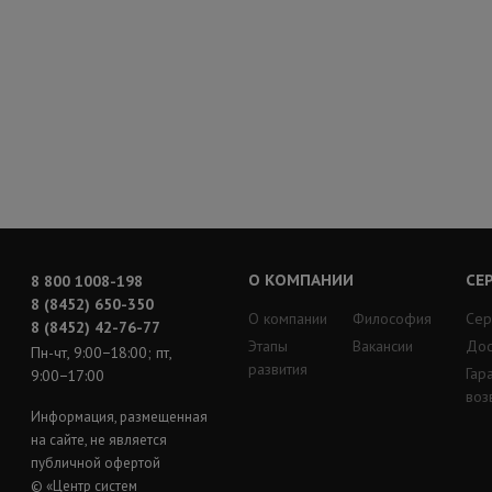
О КОМПАНИИ
СЕ
8 800 1008-198
8 (8452) 650-350
О компании
Философия
Сер
8 (8452) 42-76-77
Этапы
Вакансии
Дос
Пн-чт, 9:00−18:00; пт,
развития
Гар
9:00−17:00
воз
Информация, размещенная
на сайте, не является
публичной офертой
© «Центр систем