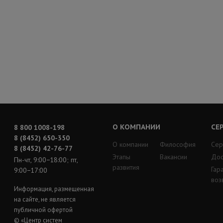
О КОМПАНИИ
СЕ
8 800 1008-198
8 (8452) 650-350
О компании
Философия
Сер
8 (8452) 42-76-77
Этапы
Вакансии
Дос
Пн-чт, 9:00−18:00; пт,
развития
Гар
9:00−17:00
воз
Информация, размещенная
на сайте, не является
публичной офертой
© «Центр систем