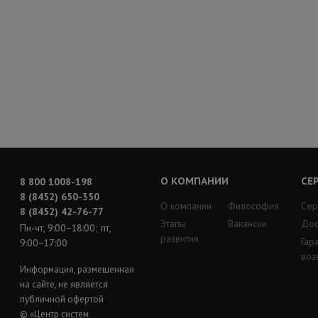
О КОМПАНИИ
СЕ
8 800 1008-198
8 (8452) 650-350
О компании
Философия
Сер
8 (8452) 42-76-77
Этапы
Вакансии
Дос
Пн-чт, 9:00−18:00; пт,
развития
Гар
9:00−17:00
воз
Информация, размещенная
на сайте, не является
публичной офертой
© «Центр систем