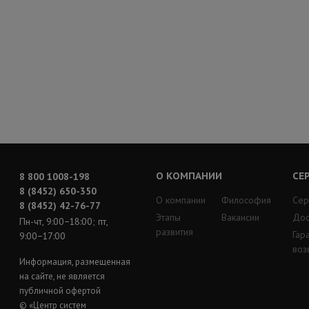
О КОМПАНИИ
СЕ
8 800 1008-198
8 (8452) 650-350
О компании
Философия
Сер
8 (8452) 42-76-77
Этапы
Вакансии
Дос
Пн-чт, 9:00−18:00; пт,
развития
Гар
9:00−17:00
воз
Информация, размещенная
на сайте, не является
публичной офертой
© «Центр систем