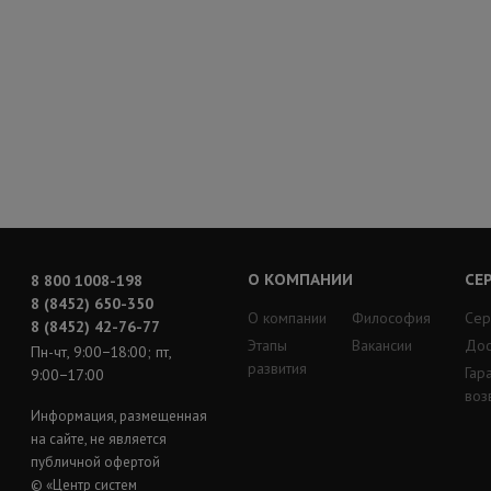
О КОМПАНИИ
СЕ
8 800 1008-198
8 (8452) 650-350
О компании
Философия
Сер
8 (8452) 42-76-77
Этапы
Вакансии
Дос
Пн-чт, 9:00−18:00; пт,
развития
Гар
9:00−17:00
воз
Информация, размещенная
на сайте, не является
публичной офертой
© «Центр систем