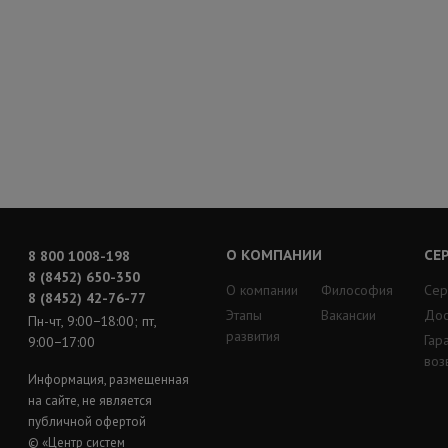
О КОМПАНИИ
СЕ
8 800 1008-198
8 (8452) 650-350
О компании
Философия
Сер
8 (8452) 42-76-77
Этапы
Вакансии
Дос
Пн-чт, 9:00−18:00; пт,
развития
Гар
9:00−17:00
воз
Информация, размещенная
на сайте, не является
публичной офертой
© «Центр систем