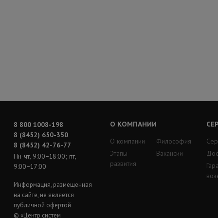
О КОМПАНИИ
СЕ
8 800 1008-198
8 (8452) 650-350
О компании
Философия
Сер
8 (8452) 42-76-77
Этапы
Вакансии
Дос
Пн-чт, 9:00−18:00; пт,
развития
Гар
9:00−17:00
воз
Информация, размещенная
на сайте, не является
публичной офертой
© «Центр систем