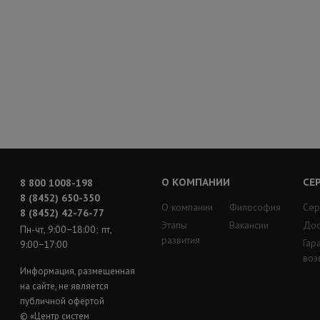
О КОМПАНИИ
СЕ
8 800 1008-198
8 (8452) 650-350
О компании
Философия
Сер
8 (8452) 42-76-77
Этапы
Вакансии
Дос
Пн-чт, 9:00−18:00; пт,
развития
Гар
9:00−17:00
воз
Информация, размещенная
на сайте, не является
публичной офертой
© «Центр систем