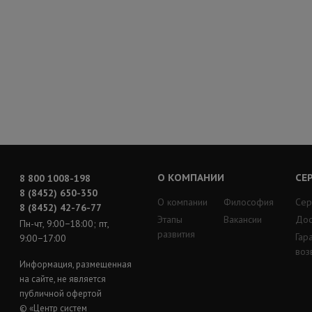
О КОМПАНИИ
СЕ
8 800 1008-198
8 (8452) 650-350
О компании
Философия
Сер
8 (8452) 42-76-77
Этапы
Вакансии
Дос
Пн-чт, 9:00−18:00; пт,
развития
Гар
9:00−17:00
воз
Информация, размещенная
на сайте, не является
публичной офертой
© «Центр систем