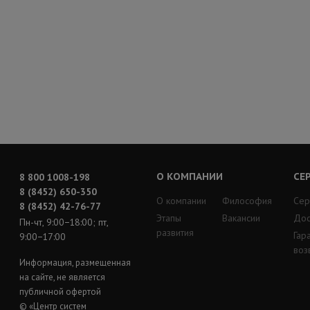
О КОМПАНИИ
СЕ
8 800 1008-198
8 (8452) 650-350
О компании
Философия
Сер
8 (8452) 42-76-77
Этапы
Вакансии
Дос
Пн-чт, 9:00−18:00; пт,
развития
Гар
9:00−17:00
воз
Информация, размещенная
на сайте, не является
публичной офертой
© «Центр систем