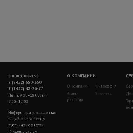
О КОМПАНИИ
СЕ
8 800 1008-198
8 (8452) 650-350
О компании
Философия
Сер
8 (8452) 42-76-77
Этапы
Вакансии
Дос
Пн-чт, 9:00−18:00; пт,
развития
Гар
9:00−17:00
воз
Информация, размещенная
на сайте, не является
публичной офертой
© «Центр систем