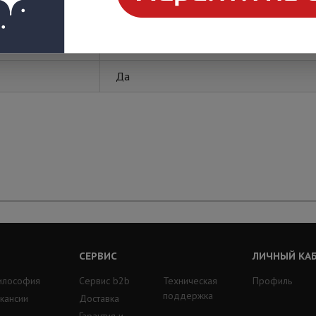
Спецкабель
Да
СЕРВИС
ЛИЧНЫЙ КА
илософия
Сервис b2b
Техническая
Профиль
поддержка
кансии
Доставка