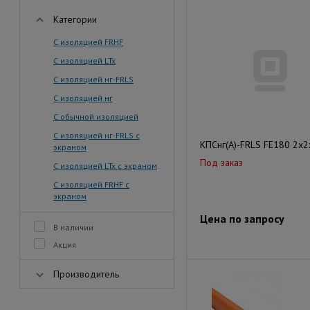
Категории
С изоляцией FRHF
С изоляцией LTx
С изоляцией нг-FRLS
С изоляцией нг
С обычной изоляцией
С изоляцией нг-FRLS с
КПСнг(А)-FRLS FE180 2x2
экраном
Под заказ
С изоляцией LTx с экраном
С изоляцией FRHF с
экраном
Цена по запросу
В наличии
Акция
Производитель