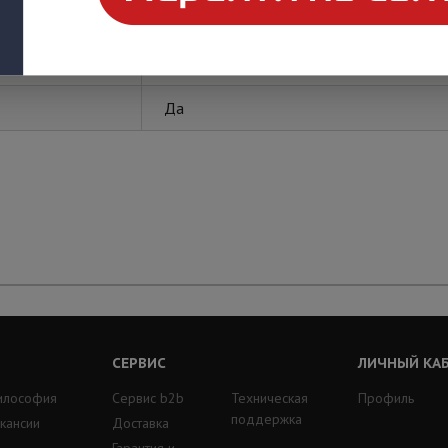
Технокабель
Да
СЕРВИС
ЛИЧНЫЙ КА
илософия
Сервис b2b
Техническая
Профиль
поддержка
кансии
Доставка