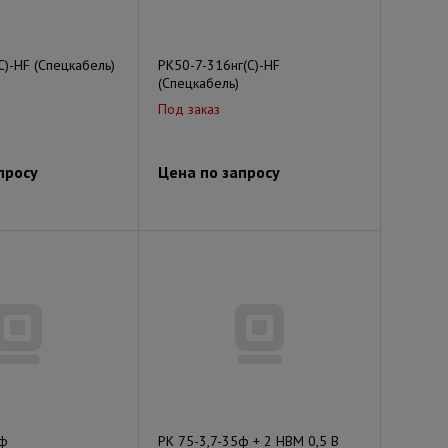
С)-HF (Спецкабель)
РК50-7-316нг(С)-HF
(Спецкабель)
Под заказ
просу
Цена по запросу
2ф
РК 75-3,7-35ф + 2 НВМ 0,5 В