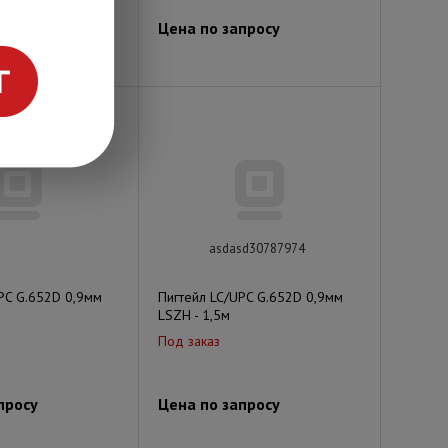
просу
Цена по запросу
asdasd30787974
PC G.652D 0,9мм
Пигтейл LC/UPC G.652D 0,9мм
LSZH - 1,5м
Под заказ
просу
Цена по запросу