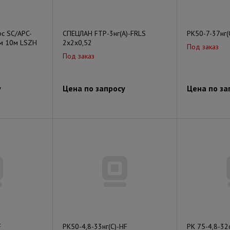
pc SC/APC-
СПЕЦЛАН FTP-3нг(А)-FRLS
РК50-7-37нг(
мм 10м LSZH
2х2х0,52
Под заказ
Под заказ
у
Цена по запросу
Цена по за
F
РК50-4,8-33нг(С)-HF
РК 75-4,8-3