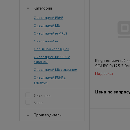
Категории
С изоляцией FRHF
С изоляцией LTx
С изоляцией нг-FRLS
С изоляцией нг
С обычной изоляцией
С изоляцией нг-FRLS с
Шнур оптический s
экраном
SC/UPC 9/125 3.0
С изоляцией LTx с экраном
Под заказ
С изоляцией FRHF с
экраном
Цена по запрос
В наличии
Акция
Производитель