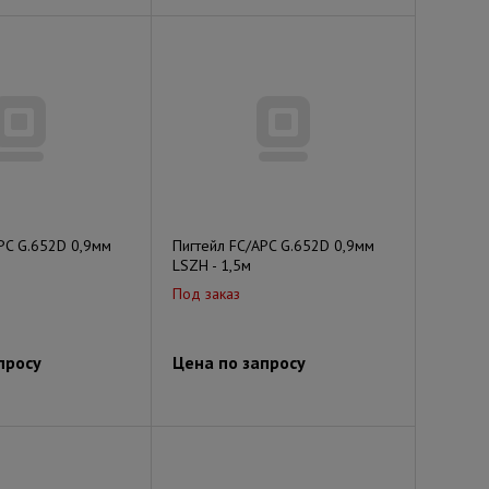
PC G.652D 0,9мм
Пигтейл FC/APC G.652D 0,9мм
LSZH - 1,5м
Под заказ
просу
Цена по запросу