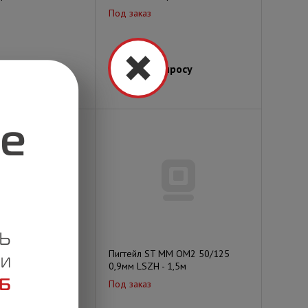
Под заказ
просу
Цена по запросу
PC G.652D 0,9мм
Пигтейл ST MM OM2 50/125
0,9мм LSZH - 1,5м
Под заказ