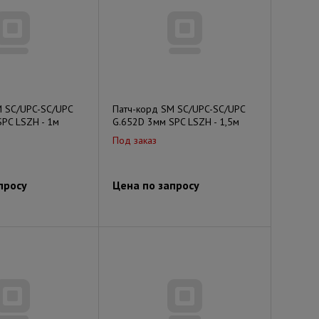
M SC/UPC-SC/UPC
Патч-корд SM SC/UPC-SC/UPC
PC LSZH - 1м
G.652D 3мм SPC LSZH - 1,5м
Под заказ
просу
Цена по запросу