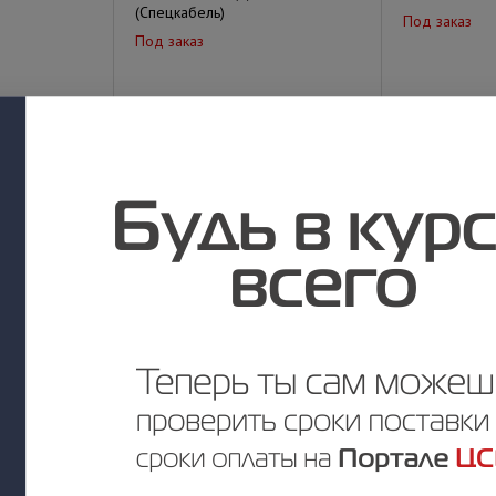
(Спецкабель)
Под заказ
Под заказ
у
Цена по запросу
Цена по за
РК 75-3,7-311
Пигтейл ST/U
LSZH - 1,5м
Под заказ
Под заказ