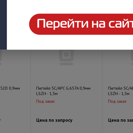
у
Цена по запросу
Цена по за
652D 0,9мм
Пигтейл SC/APC G.657A 0,9мм
Пигтейл SC/A
LSZH - 1,5м
LSZH - 1,5м
Под заказ
Под заказ
у
Цена по запросу
Цена по за