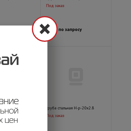
Под заказ
просу
Цена по запросу
ая Н-р-25х2.8
труба стальная Н-р-20х2.8
Под заказ