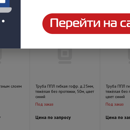
у
Цена по запросу
Цена по за
узным слоем
Труба ППЛ гибкая гофр. д.25мм,
Труба ППЛ ги
тяжёлая без протяжки, 50м, цвет
тяжёлая без 
синий
цвет синий
Под заказ
Под заказ
у
Цена по запросу
Цена по за