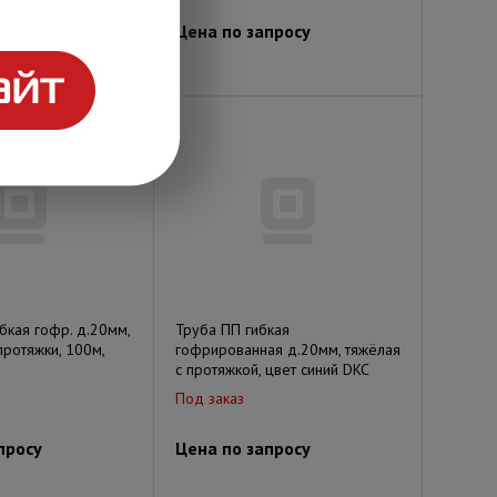
просу
Цена по запросу
бкая гофр. д.20мм,
Труба ПП гибкая
протяжки, 100м,
гофрированная д.20мм, тяжёлая
с протяжкой, цвет синий DKC
Под заказ
просу
Цена по запросу