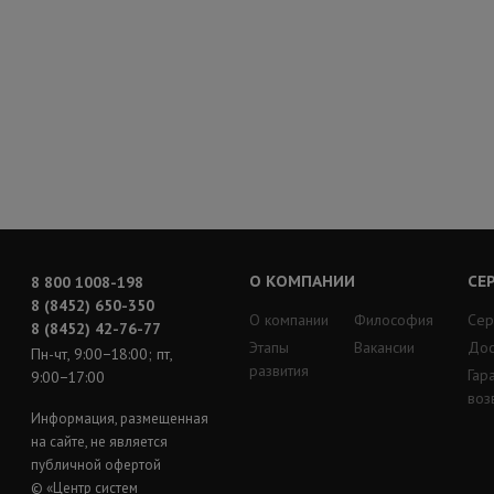
О КОМПАНИИ
СЕ
8 800 1008-198
8 (8452) 650-350
О компании
Философия
Сер
8 (8452) 42-76-77
Этапы
Вакансии
Дос
Пн-чт, 9:00−18:00; пт,
развития
Гар
9:00−17:00
воз
Информация, размещенная
на сайте, не является
публичной офертой
© «Центр систем