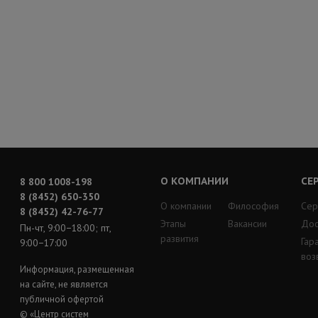
О КОМПАНИИ
СЕ
8 800 1008-198
8 (8452) 650-350
О компании
Философия
Сер
8 (8452) 42-76-77
Этапы
Вакансии
Дос
Пн-чт, 9:00−18:00; пт,
развития
Гар
9:00−17:00
воз
Информация, размещенная
на сайте, не является
публичной офертой
© «Центр систем