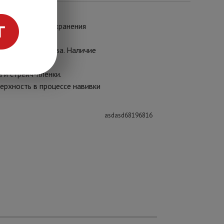
начен для предохранения
иба металлорукава. Наличие
рсных веществ.
 и стрейч-пленки.
ерхность в процессе навивки
asdasd68196816