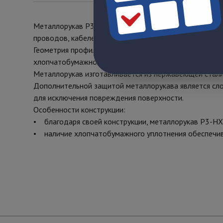
Металлорукав Р3-НХ - это металлорукав повышенного
проводов, кабелей, гибких шлангов от механических
Геометрия профиля и минимальный радиус зазора обес
хлопчатобумажного уплотнения позволяет применять 
Металлорукав изготавливается из нержавеющей стали,
Дополнительной защитой металлорукава является слой
для исключения повреждения поверхности.
Особенности конструкции:
• благодаря своей конструкции, металлорукав Р3-НХ 
• наличие хлопчатобумажного уплотнения обеспечив