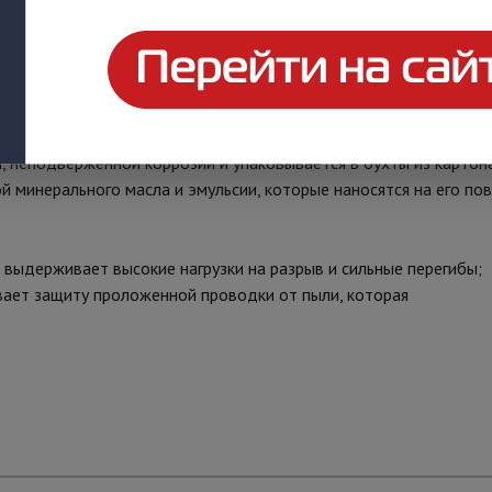
 качества, упакованный в бухты. Металлорукав Р3-НХ предназ
 повреждений и повышения пожаробезопасности.
печивает высокое разрывное усилие и минимальный радиус изг
его в системах вентиляции и для транспортировки крупнодиспе
 неподверженной коррозии и упаковывается в бухты из картона
 минерального масла и эмульсии, которые наносятся на его пов
выдерживает высокие нагрузки на разрыв и сильные перегибы;
ает защиту проложенной проводки от пыли, которая