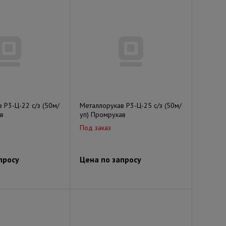
 Р3-Ц-22 с/з (50м/
Металлорукав Р3-Ц-25 с/з (50м/
в
уп) Промрукав
Под заказ
просу
Цена по запросу