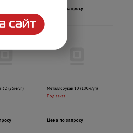
просу
Цена по запросу
 32 (25м/уп)
Металлорукав 10 (100м/уп)
Под заказ
просу
Цена по запросу