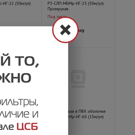
-НГ-22 (50м/уп)
Р3-СЛП-МБМр-НГ-25 (50м/уп)
Промрукав
Под заказ
просу
Цена по запросу
в в ПВХ оболочке
Металлорукав в ПВХ оболочке
-НГ-50 (15м/уп)
Р3-СЛП-МБМр-НГ-60 (15м/уп)
Промрукав
Под заказ