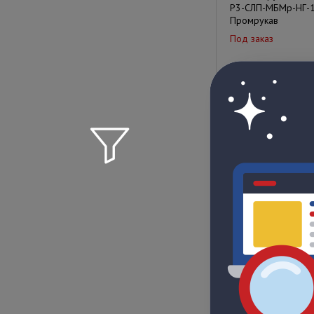
Р3-СЛП-МБМр-НГ-1
Промрукав
Под заказ
Цена по запрос
Металлорукав в П
Р3-СЛП-МБМр-НГ-3
Промрукав
Под заказ