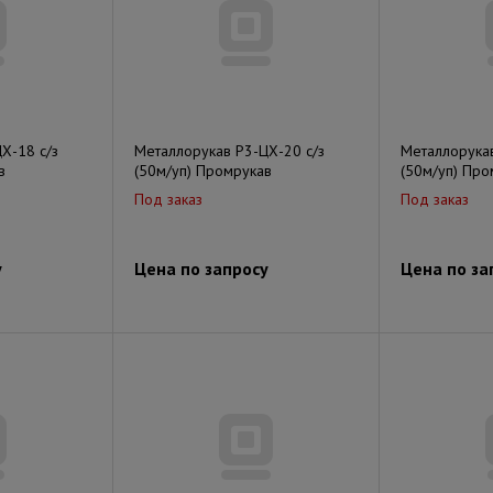
Х-18 с/з
Металлорукав Р3-ЦХ-20 с/з
Металлорукав
в
(50м/уп) Промрукав
(50м/уп) Про
Под заказ
Под заказ
у
Цена по запросу
Цена по за