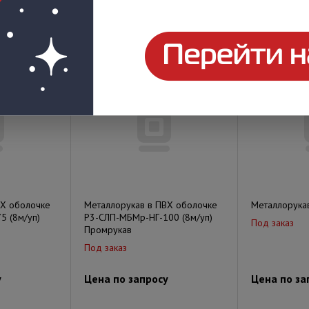
у
Цена по запросу
Цена по за
ВХ оболочке
Металлорукав в ПВХ оболочке
Металлорукав
5 (8м/уп)
Р3-СЛП-МБМр-НГ-100 (8м/уп)
Под заказ
Промрукав
Под заказ
у
Цена по запросу
Цена по за