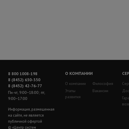
О КОМПАНИИ
СЕ
8 800 1008-198
8 (8452) 650-350
О компании
Философия
Сер
8 (8452) 42-76-77
Этапы
Вакансии
Дос
Пн-чт, 9:00−18:00; пт,
развития
Гар
9:00−17:00
воз
Информация, размещенная
на сайте, не является
публичной офертой
© «Центр систем