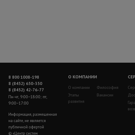
О КОМПАНИИ
СЕ
8 800 1008-198
8 (8452) 650-350
О компании
Философия
Сер
8 (8452) 42-76-77
Этапы
Вакансии
Дос
Пн-чт, 9:00−18:00; пт,
развития
Гар
9:00−17:00
воз
Информация, размещенная
на сайте, не является
публичной офертой
© «Центр систем