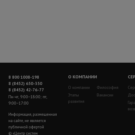
О КОМПАНИИ
СЕ
8 800 1008-198
8 (8452) 650-350
О компании
Философия
Сер
8 (8452) 42-76-77
Этапы
Вакансии
Дос
Пн-чт, 9:00−18:00; пт,
развития
Гар
9:00−17:00
воз
Информация, размещенная
на сайте, не является
публичной офертой
© «Центр систем