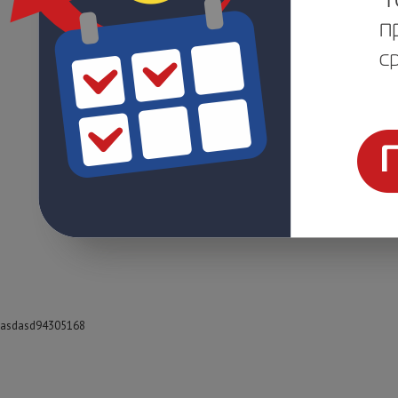
asdasd94305168