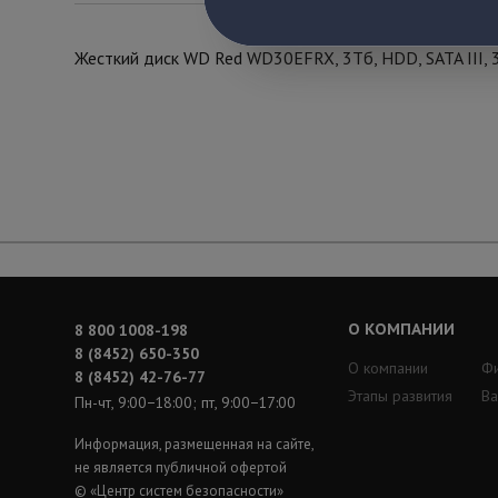
Жесткий диск WD Red WD30EFRX, 3Тб, HDD, SATA III, 3
О КОМПАНИИ
8 800 1008-198
8 (8452) 650-350
О компании
Ф
8 (8452) 42-76-77
Этапы развития
Ва
Пн-чт, 9:00−18:00; пт, 9:00−17:00
Информация, размещенная на сайте,
не является публичной офертой
© «Центр систем безопасности»