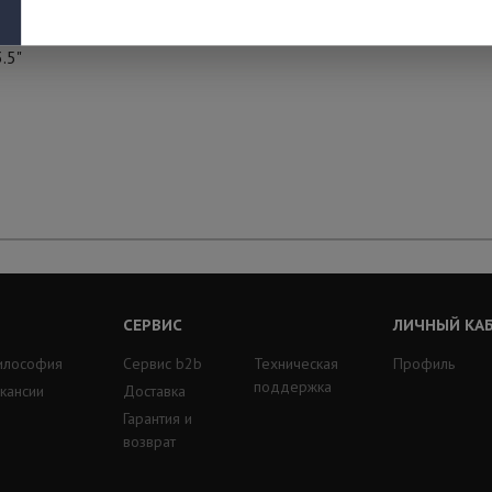
.5"
СЕРВИС
ЛИЧНЫЙ КА
илософия
Сервис b2b
Техническая
Профиль
поддержка
кансии
Доставка
Гарантия и
возврат