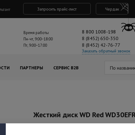
Запросить прайс-лист
Чердак
льтант
8 800 1008-198
Время работы
8 (8452) 650-350
Пн-чт, 9:00−18:00
8 (8452) 42-76-77
Пт, 9:00−17:00
Заказать обратный звонок
По названи
ОСТИ
ПАРТНЕРЫ
СЕРВИС B2B
Жесткий диск WD Red WD30EFRX, 
Артикул: WD30EFRX