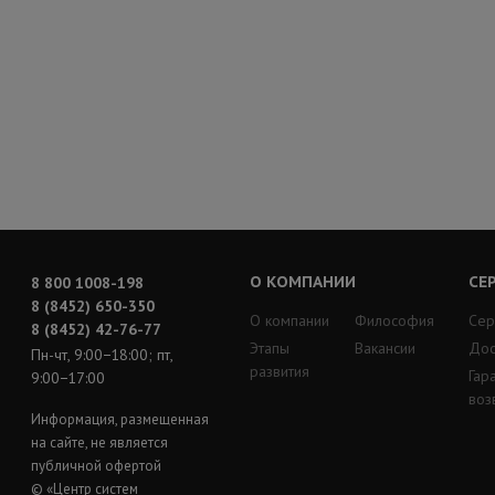
О КОМПАНИИ
СЕ
8 800 1008-198
8 (8452) 650-350
О компании
Философия
Сер
8 (8452) 42-76-77
Этапы
Вакансии
Дос
Пн-чт, 9:00−18:00; пт,
развития
Гар
9:00−17:00
воз
Информация, размещенная
на сайте, не является
публичной офертой
© «Центр систем