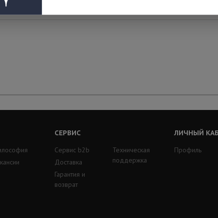
СЕРВИС
ЛИЧНЫЙ КА
илософия
Сервис b2b
Техническая
Профиль
поддержка
кансии
Доставка
Гарантия и
возврат