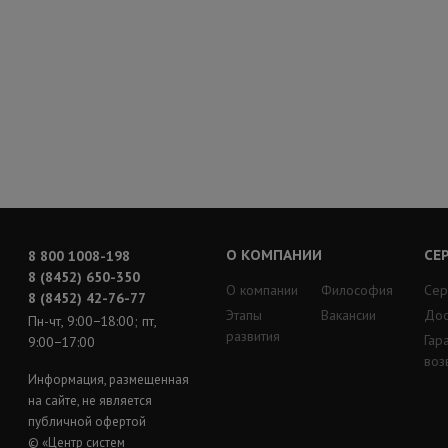
О КОМПАНИИ
СЕ
8 800 1008-198
8 (8452) 650-350
О компании
Философия
Сер
8 (8452) 42-76-77
Этапы
Вакансии
Дос
Пн-чт, 9:00−18:00; пт,
развития
Гар
9:00−17:00
воз
Информация, размещенная
на сайте, не является
публичной офертой
© «Центр систем