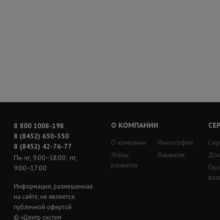
О КОМПАНИИ
СЕ
8 800 1008-198
8 (8452) 650-350
О компании
Философия
Сер
8 (8452) 42-76-77
Этапы
Вакансии
Дос
Пн-чт, 9:00−18:00; пт,
развития
Гар
9:00−17:00
воз
Информация, размещенная
на сайте, не является
публичной офертой
© «Центр систем