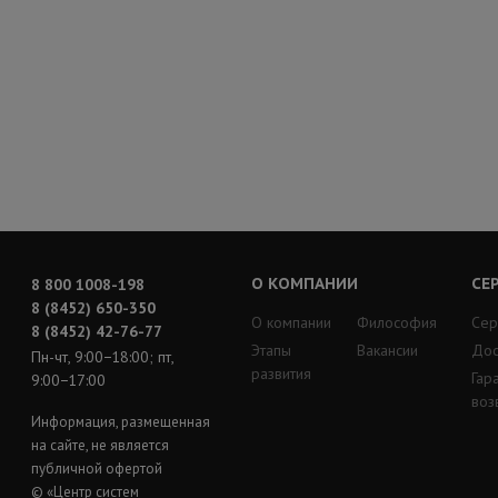
О КОМПАНИИ
СЕ
8 800 1008-198
8 (8452) 650-350
О компании
Философия
Сер
8 (8452) 42-76-77
Этапы
Вакансии
Дос
Пн-чт, 9:00−18:00; пт,
развития
Гар
9:00−17:00
воз
Информация, размещенная
на сайте, не является
публичной офертой
© «Центр систем